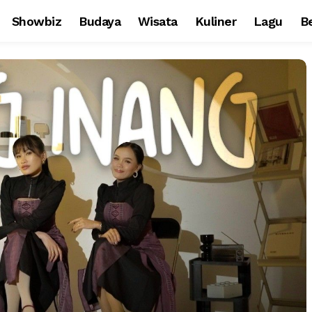
Showbiz
Budaya
Wisata
Kuliner
Lagu
Be