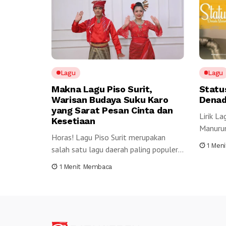
Lagu
Lagu
Makna Lagu Piso Surit,
Statu
Warisan Budaya Suku Karo
Denad
yang Sarat Pesan Cinta dan
Lirik L
Kesetiaan
Manurun
Horas! Lagu Piso Surit merupakan
miTarun
1 Men
salah satu lagu daerah paling populer
yang berasal dari...
1 Menit Membaca