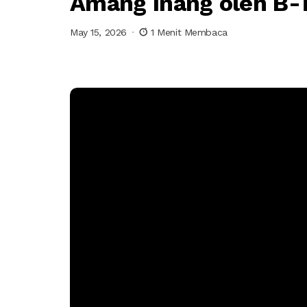
Amang Inang oleh B-
May 15, 2026
1 Menit Membaca
Amang I