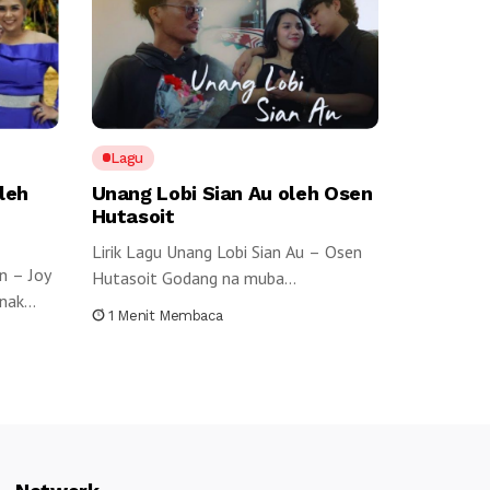
Lagu
leh
Unang Lobi Sian Au oleh Osen
Hutasoit
Lirik Lagu Unang Lobi Sian Au – Osen
n – Joy
Hutasoit Godang na muba...
ak...
1 Menit Membaca