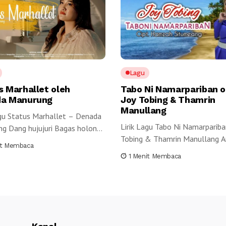
Lagu
s Marhallet oleh
Tabo Ni Namarpariban o
a Manurung
Joy Tobing & Thamrin
Manullang
agu Status Marhallet – Denada
Lirik Lagu Tabo Ni Namarpariba
g Dang hujujuri Bagas holong
Tobing & Thamrin Manullang An
duk...
it Membaca
1 Menit Membaca