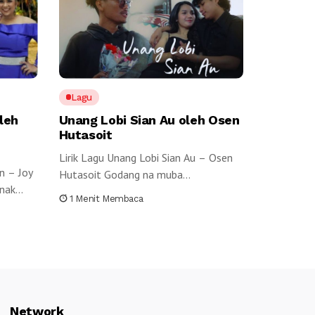
Lagu
leh
Unang Lobi Sian Au oleh Osen
Hutasoit
Lirik Lagu Unang Lobi Sian Au – Osen
n – Joy
Hutasoit Godang na muba...
ak...
1 Menit Membaca
Network