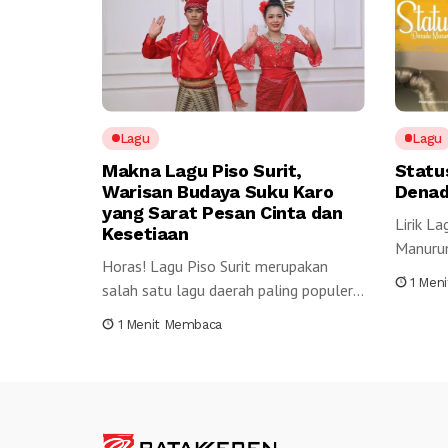
Lagu
Lagu
Makna Lagu Piso Surit,
Statu
Warisan Budaya Suku Karo
Denad
yang Sarat Pesan Cinta dan
Lirik L
Kesetiaan
Manurun
Horas! Lagu Piso Surit merupakan
miTarun
1 Men
salah satu lagu daerah paling populer
yang berasal dari...
1 Menit Membaca