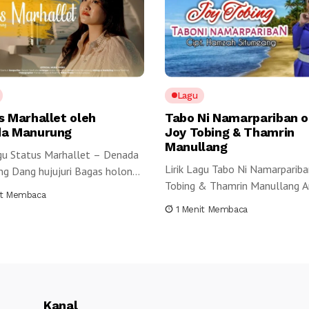
Lagu
s Marhallet oleh
Tabo Ni Namarpariban o
a Manurung
Joy Tobing & Thamrin
Manullang
agu Status Marhallet – Denada
Lirik Lagu Tabo Ni Namarpariba
g Dang hujujuri Bagas holong
Tobing & Thamrin Manullang An
duk...
it Membaca
1 Menit Membaca
Kanal