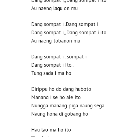
Dang sompat i,,Dang sompat i ito
Au naeng
lagu
on mu
Dang sompat i..Dang sompat i
Dang sompat i,,Dang sompat i ito
Au naeng tobanon mu
Dang sompat i.. sompat i
Dang sompat i Ito..
Tung sada i ma ho
Dirippu ho do dang huboto
Manang i se ho ale ito
Nungga manang piga naung sega
Naung hona di gobang ho
Hau
lao ma ho
ito