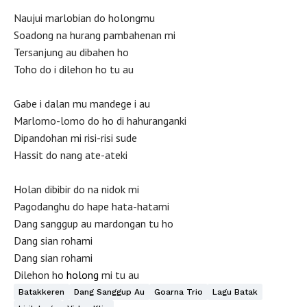
Naujui marlobian do holongmu
Soadong na hurang pambahenan mi
Tersanjung au dibahen ho
Toho do i dilehon ho tu au
Gabe i dalan mu mandege i au
Marlomo-lomo do ho di hahuranganki
Dipandohan mi risi-risi sude
Hassit do nang ate-ateki
Holan dibibir do na nidok mi
Pagodanghu do hape hata-hatami
Dang sanggup au mardongan tu ho
Dang sian rohami
Dang sian rohami
Dilehon ho
holong
mi tu au
Batakkeren
Dang Sanggup Au
Goarna Trio
Lagu Batak