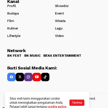
Kanal
Profil
Showbiz
Budaya
Event
Film
Wisata
Kuliner
Lagu
Lifestyle
Video
Network
BK FEST
BK MUSIC
BEKA ENTERTAINMENT
Ikuti Sosial Media Kami:
Copyright 2013 - 2025
BATAKKEREN
. All rights reserved.
Situs web kami menggunakan cookie
untuk meningkatkan pengalaman Anda.
Terima
Pelajari lebih lanjut tentang
cookie policy