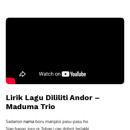
Dililiti Andor oleh
Maduma Trio
Lirik Lagu Dililiti Andor –
Maduma Trio
Sadarion
nama
boru manjalo pasu-pasu ho
Sian bagas joro ni Tuhan i rap dohot helakki