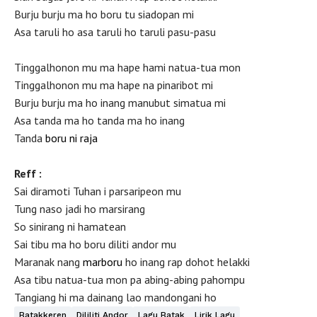
Burju burju ma ho boru tu siadopan mi
Asa taruli ho asa taruli ho taruli pasu-pasu
Tinggalhonon mu ma hape hami natua-tua mon
Tinggalhonon mu ma hape na pinaribot mi
Burju burju ma ho inang manubut simatua mi
Asa tanda ma ho tanda ma ho inang
Tanda
boru ni raja
Reff :
Sai diramoti Tuhan i parsaripeon mu
Tung naso jadi ho marsirang
So sinirang ni hamatean
Sai tibu ma ho boru diliti andor mu
Maranak nang
marboru
ho inang rap dohot helakki
Asa tibu natua-tua mon pa abing-abing pahompu
Tangiang hi ma dainang lao mandongani ho
Batakkeren
Dililiti Andor
Lagu Batak
Lirik Lagu