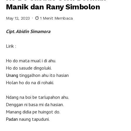
Manik dan Rany Simbolon
May 12, 2023
1 Menit Membaca
Cipt. Abidin Simamora
Lirik :
Ho do mata mual i di ahu.
Ho do sasude dingoluki.
Unang
tinggalhon ahu ito hasian
Holan ho do na di rohaki.
Ndang na boi be tarlupahon ahu.
Denggan ni basa mi da hasian.
Manang didia pe huingot do.
Padan
naung tapuduni.