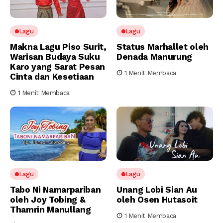
Lagu
Lagu
Makna Lagu Piso Surit,
Status Marhallet oleh
Warisan Budaya Suku
Denada Manurung
Karo yang Sarat Pesan
1 Menit Membaca
Cinta dan Kesetiaan
1 Menit Membaca
Lagu
Lagu
Tabo Ni Namarpariban
Unang Lobi Sian Au
oleh Joy Tobing &
oleh Osen Hutasoit
Thamrin Manullang
1 Menit Membaca