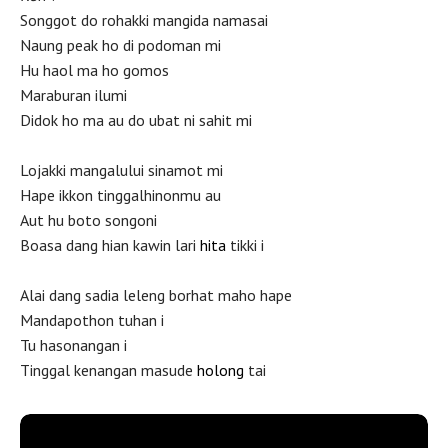
Songgot do rohakki mangida namasai
Naung peak ho di podoman mi
Hu haol ma ho gomos
Maraburan ilumi
Didok ho ma au do ubat ni sahit mi
Lojakki mangalului sinamot mi
Hape ikkon tinggalhinonmu au
Aut hu boto songoni
Boasa dang hian kawin lari
hita
tikki i
Alai dang sadia leleng borhat maho hape
Mandapothon tuhan i
Tu hasonangan i
Tinggal kenangan masude
holong
tai