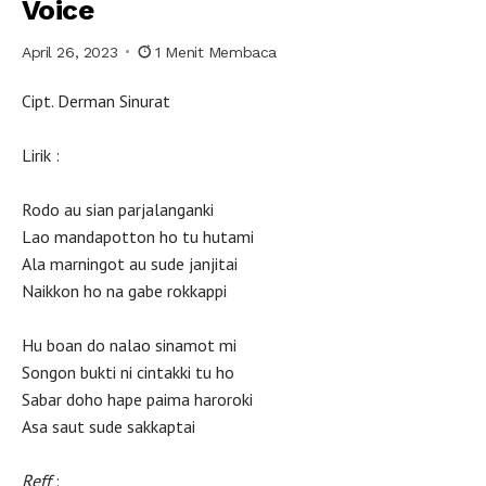
Voice
April 26, 2023
1 Menit Membaca
Cipt. Derman Sinurat
Lirik :
Rodo au sian parjalanganki
Lao mandapotton ho tu hutami
Ala marningot au sude janjitai
Naikkon ho na gabe rokkappi
Hu boan do nalao sinamot mi
Songon bukti ni cintakki tu ho
Sabar doho hape paima haroroki
Asa saut sude sakkaptai
Reff
: