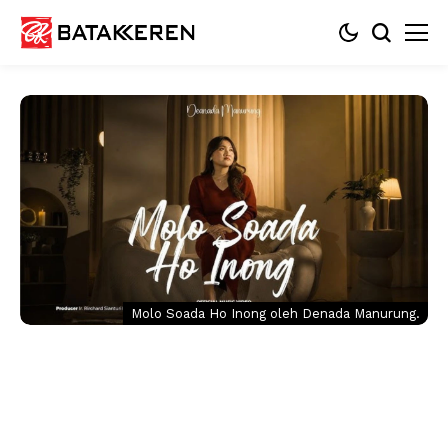
Molo Soada Ho Inong oleh Denada Manurung.