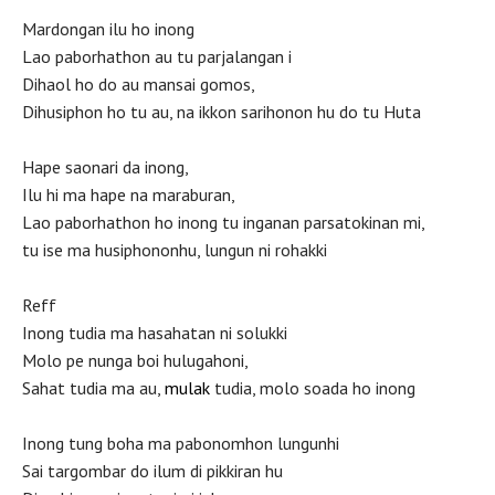
Mardongan ilu ho inong
Lao paborhathon au tu parjalangan i
Dihaol ho do au mansai gomos,
Dihusiphon ho tu au, na ikkon sarihonon hu do tu Huta
Hape saonari da inong,
Ilu hi ma hape na maraburan,
Lao paborhathon ho inong tu inganan parsatokinan mi,
tu ise ma husiphononhu, lungun ni rohakki
Reff
Inong tudia ma hasahatan ni solukki
Molo pe nunga boi hulugahoni,
Sahat tudia ma au,
mulak
tudia, molo soada ho inong
Inong tung boha ma pabonomhon lungunhi
Sai targombar do ilum di pikkiran hu