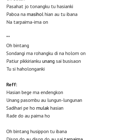
Pasahat jo tonangku tu hasianki
Paboa na
masihol
hian au tu ibana
Na tarpaima-ima on
**
Oh bintang
Sondangi ma rohangku di na holom on
Patiur pikkirianku
unang
sai busisaon
Tu si haholonganki
Reff:
Hasian bege ma endengkon
Unang pasombu au lungun-lungunan
Sadihari pe ho
mulak
hasian
Rade do au paima ho
Oh bintang husippon tu ibana
Dison do au dison do au sai
tarpaima