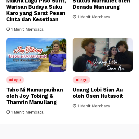
Makna Lagu Piso Surit,
Status Marhallet oleh
Warisan Budaya Suku
Denada Manurung
Karo yang Sarat Pesan
1 Menit Membaca
Cinta dan Kesetiaan
1 Menit Membaca
Lagu
Lagu
Tabo Ni Namarpariban
Unang Lobi Sian Au
oleh Joy Tobing &
oleh Osen Hutasoit
Thamrin Manullang
1 Menit Membaca
1 Menit Membaca