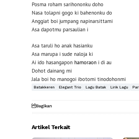
Posma roham sarihononku doho
Nasa tolapni gogo ki bahenonku do
Anggiat boi jumpang napinarsittami
Asa dapotmu parsaulian i
Asa taruli ho anak hasianku
Asa marupa i sude naloja ki
Ai ido hasangapon
hamoraon
i di au
Dohot dainang mi
Jala boi ho manogoi ibotomi tinodohonmi
Batakkeren
Elegant Trio
Lagu Batak
Lirik Lagu
Par
Bagikan
Artikel Terkait