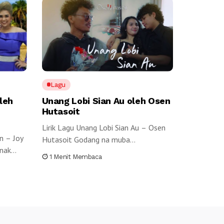
Lagu
leh
Unang Lobi Sian Au oleh Osen
Hutasoit
Lirik Lagu Unang Lobi Sian Au – Osen
n – Joy
Hutasoit Godang na muba...
ak...
1 Menit Membaca