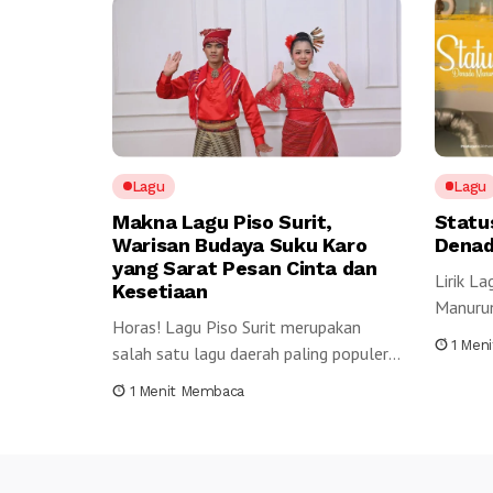
Lagu
Lagu
Makna Lagu Piso Surit,
Statu
Warisan Budaya Suku Karo
Denad
yang Sarat Pesan Cinta dan
Lirik L
Kesetiaan
Manurun
Horas! Lagu Piso Surit merupakan
miTarun
1 Men
salah satu lagu daerah paling populer
yang berasal dari...
1 Menit Membaca