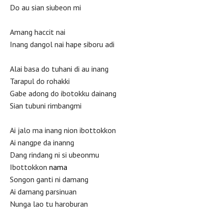
Do au sian siubeon mi
Amang haccit nai
Inang dangol nai hape siboru adi
Alai basa do tuhani di au inang
Tarapul do rohakki
Gabe adong do ibotokku dainang
Sian tubuni rimbangmi
Ai jalo ma inang nion ibottokkon
Ai nangpe da inanng
Dang rindang ni si ubeonmu
Ibottokkon
nama
Songon ganti ni damang
Ai damang parsinuan
Nunga lao tu haroburan