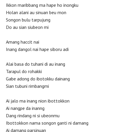
Ikkon maribbang ma hape ho inongku
Holan alani au sinuan beu mon
Songon bulu tarpujung
Do au sian siubeon mi
Amang haccit nai
Inang dangol nai hape siboru adi
Alai basa do tuhani di au inang
Tarapul do rohakki
Gabe adong do ibotokku dainang
Sian tubuni rimbangmi
Ai jalo ma inang nion ibottokkon
Ai nangpe da inanng
Dang rindang ni si ubeonmu
Ibottokkon nama songon ganti ni damang
Ai damang parsinuan