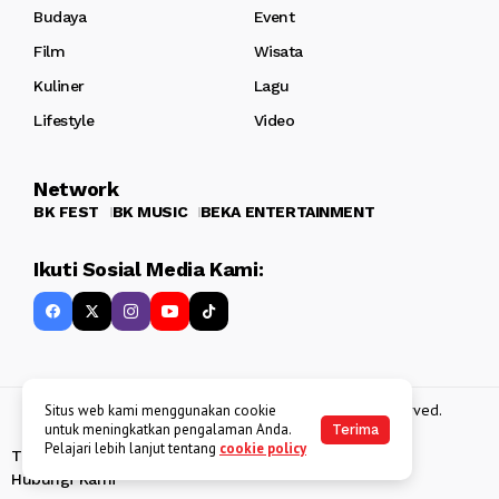
Budaya
Event
Film
Wisata
Kuliner
Lagu
Lifestyle
Video
Network
BK FEST
BK MUSIC
BEKA ENTERTAINMENT
Ikuti Sosial Media Kami:
Copyright 2013 - 2025
BATAKKEREN
. All rights reserved.
Situs web kami menggunakan cookie
untuk meningkatkan pengalaman Anda.
Terima
Pelajari lebih lanjut tentang
cookie policy
Tentang Kami
Kebijakan Data Pribadi
Disclaimer
Hubungi Kami