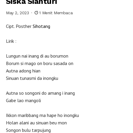
Siska Sianturi
May 2, 2023
1 Menit Membaca
Cipt. Posther
Sihotang
Lirik :
Lungun nai inang di au borumon
Borum si mago on boru sasada on
Autna adong hian
Sinuan tunasmi da inongku
Autna so songoni do amang i inang
Gabe lao mangoli
Ikkon maribbang ma hape ho inongku
Holan alani au sinuan beu mon
Songon bulu tarpujung