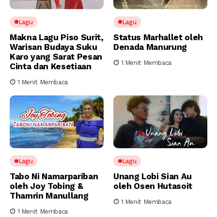
Lagu
Lagu
Makna Lagu Piso Surit,
Status Marhallet oleh
Warisan Budaya Suku
Denada Manurung
Karo yang Sarat Pesan
1 Menit Membaca
Cinta dan Kesetiaan
1 Menit Membaca
Lagu
Lagu
Tabo Ni Namarpariban
Unang Lobi Sian Au
oleh Joy Tobing &
oleh Osen Hutasoit
Thamrin Manullang
1 Menit Membaca
1 Menit Membaca