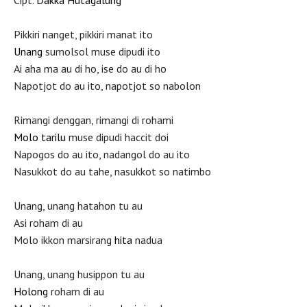
Cipt.
Dakka Hutagalung
Pikkiri nanget, pikkiri manat ito
Unang
sumolsol muse dipudi ito
Ai aha ma au di ho, ise do au di ho
Napotjot do au ito, napotjot so nabolon
Rimangi denggan, rimangi di rohami
Molo
tarilu
muse dipudi haccit doi
Napogos do au ito, nadangol do au ito
Nasukkot do au tahe, nasukkot so natimbo
Unang, unang hatahon tu au
Asi roham di au
Molo ikkon marsirang
hita
nadua
Unang, unang husippon tu au
Holong
roham di au