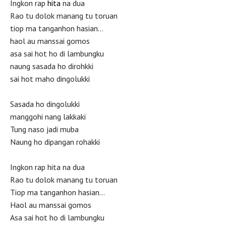
Ingkon rap
hita
na dua
Rao tu dolok manang tu toruan
tiop ma tanganhon hasian…
haol au manssai gomos
asa sai hot ho di lambungku
naung sasada ho dirohkki
sai hot maho dingolukki
Sasada ho dingolukki
manggohi nang lakkaki
Tung naso jadi muba
Naung ho dipangan rohakki
Ingkon rap hita na dua
Rao tu dolok manang tu toruan
Tiop ma tanganhon hasian…
Haol au manssai gomos
Asa sai hot ho di lambungku