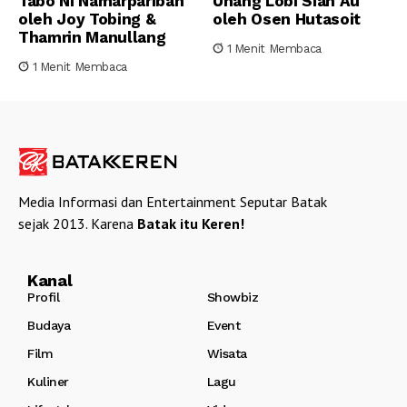
Tabo Ni Namarpariban
Unang Lobi Sian Au
oleh Joy Tobing &
oleh Osen Hutasoit
Thamrin Manullang
1 Menit Membaca
1 Menit Membaca
Media Informasi dan Entertainment Seputar Batak
sejak 2013. Karena
Batak itu Keren!
Kanal
Profil
Showbiz
Budaya
Event
Film
Wisata
Kuliner
Lagu