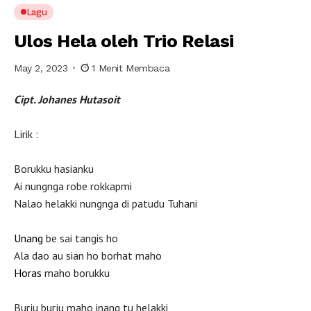
Lagu
Ulos Hela oleh Trio Relasi
May 2, 2023
1 Menit Membaca
Cipt. Johanes Hutasoit
Lirik :
Borukku hasianku
Ai nungnga robe rokkapmi
Nalao helakki nungnga di patudu Tuhani
Unang
be sai tangis ho
Ala dao au sian ho borhat maho
Horas
maho borukku
Burju burju maho inang tu helakki