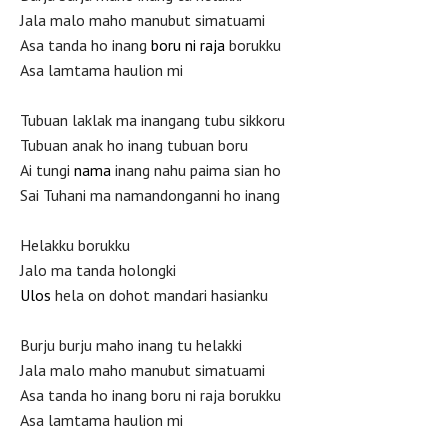
Jala malo maho manubut simatuami
Asa tanda ho inang
boru ni raja
borukku
Asa lamtama haulion mi
Tubuan laklak ma inangang tubu sikkoru
Tubuan anak ho inang tubuan boru
Ai tungi
nama
inang nahu paima sian ho
Sai Tuhani ma namandonganni ho inang
Helakku borukku
Jalo ma tanda holongki
Ulos
hela on dohot mandari hasianku
Burju burju maho inang tu helakki
Jala malo maho manubut simatuami
Asa tanda ho inang boru ni raja borukku
Asa lamtama haulion mi