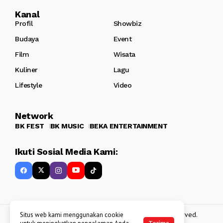
Kanal
Profil
Showbiz
Budaya
Event
Film
Wisata
Kuliner
Lagu
Lifestyle
Video
Network
BK FEST
BK MUSIC
BEKA ENTERTAINMENT
Ikuti Sosial Media Kami:
Copyright 2013 - 2025
BATAKKEREN
. All rights reserved.
Situs web kami menggunakan cookie