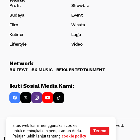
Profil
Showbiz
Budaya
Event
Film
Wisata
Kuliner
Lagu
Lifestyle
Video
Network
BK FEST
BK MUSIC
BEKA ENTERTAINMENT
Ikuti Sosial Media Kami:
Copyright 2013 - 2025
BATAKKEREN
. All rights reserved.
Situs web kami menggunakan cookie
untuk meningkatkan pengalaman Anda.
Terima
Pelajari lebih lanjut tentang
cookie policy
Tentang Kami
Kebijakan Data Pribadi
Disclaimer