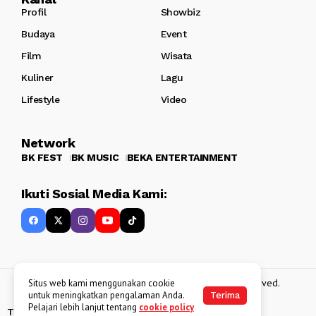
Profil
Showbiz
Budaya
Event
Film
Wisata
Kuliner
Lagu
Lifestyle
Video
Network
BK FEST
BK MUSIC
BEKA ENTERTAINMENT
Ikuti Sosial Media Kami:
Copyright 2013 - 2025
BATAKKEREN
. All rights reserved.
Situs web kami menggunakan cookie
untuk meningkatkan pengalaman Anda.
Terima
Pelajari lebih lanjut tentang
cookie policy
Tentang Kami
Kebijakan Data Pribadi
Disclaimer