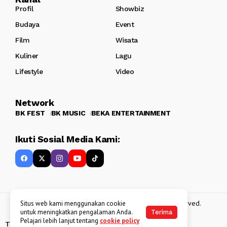
Profil
Showbiz
Budaya
Event
Film
Wisata
Kuliner
Lagu
Lifestyle
Video
Network
BK FEST
BK MUSIC
BEKA ENTERTAINMENT
Ikuti Sosial Media Kami:
Copyright 2013 - 2025
BATAKKEREN
. All rights reserved.
Situs web kami menggunakan cookie
untuk meningkatkan pengalaman Anda.
Terima
Pelajari lebih lanjut tentang
cookie policy
Tentang Kami
Kebijakan Data Pribadi
Disclaimer