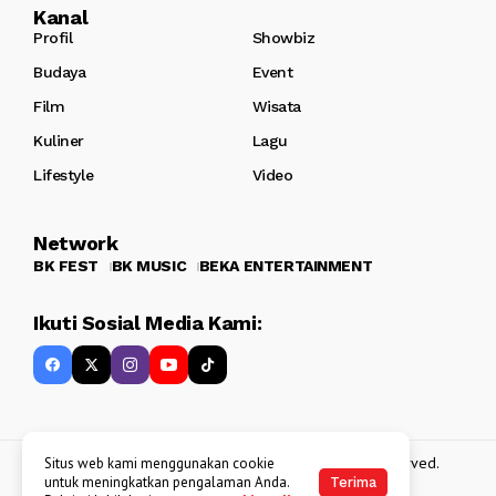
Kanal
Profil
Showbiz
Budaya
Event
Film
Wisata
Kuliner
Lagu
Lifestyle
Video
Network
BK FEST
BK MUSIC
BEKA ENTERTAINMENT
Ikuti Sosial Media Kami:
Copyright 2013 - 2025
BATAKKEREN
. All rights reserved.
Situs web kami menggunakan cookie
untuk meningkatkan pengalaman Anda.
Terima