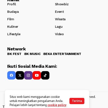
Profil
Showbiz
Budaya
Event
Film
Wisata
Kuliner
Lagu
Lifestyle
Video
Network
BK FEST
BK MUSIC
BEKA ENTERTAINMENT
Ikuti Sosial Media Kami:
Copyright 2013 - 2025
BATAKKEREN
. All rights reserved.
Situs web kami menggunakan cookie
untuk meningkatkan pengalaman Anda.
Terima
Pelajari lebih lanjut tentang
cookie policy
Tentang Kami
Kebijakan Data Pribadi
Disclaimer