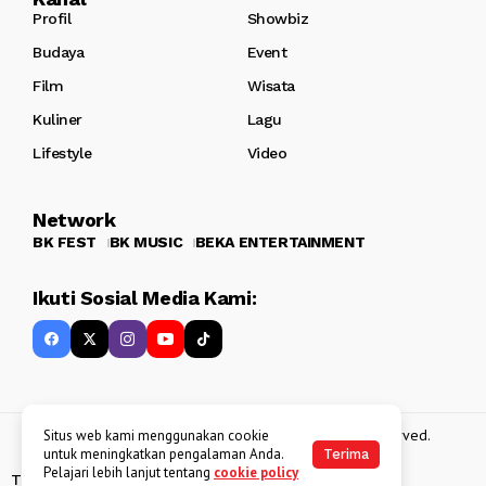
Profil
Showbiz
Budaya
Event
Film
Wisata
Kuliner
Lagu
Lifestyle
Video
Network
BK FEST
BK MUSIC
BEKA ENTERTAINMENT
Ikuti Sosial Media Kami:
Copyright 2013 - 2025
BATAKKEREN
. All rights reserved.
Situs web kami menggunakan cookie
untuk meningkatkan pengalaman Anda.
Terima
Pelajari lebih lanjut tentang
cookie policy
Tentang Kami
Kebijakan Data Pribadi
Disclaimer