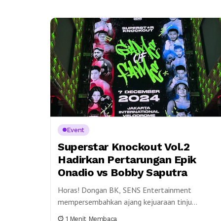
Event
Superstar Knockout Vol.2
Hadirkan Pertarungan Epik
Onadio vs Bobby Saputra
Horas! Dongan BK, SENS Entertainment
mempersembahkan ajang kejuaraan tinju
Superstar Knockout Vol. 2: Game of Fame, yang
1 Menit Membaca