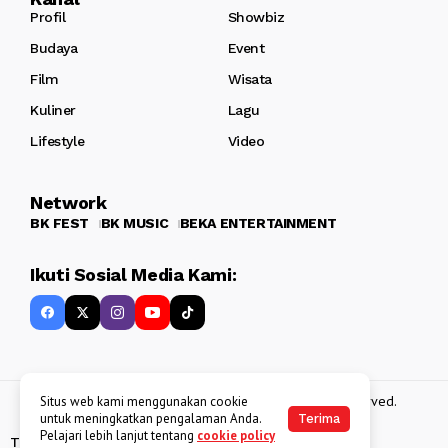
Profil
Showbiz
Budaya
Event
Film
Wisata
Kuliner
Lagu
Lifestyle
Video
Network
BK FEST
BK MUSIC
BEKA ENTERTAINMENT
Ikuti Sosial Media Kami:
Copyright 2013 - 2025
BATAKKEREN
. All rights reserved.
Situs web kami menggunakan cookie
untuk meningkatkan pengalaman Anda.
Terima
Pelajari lebih lanjut tentang
cookie policy
Tentang Kami
Kebijakan Data Pribadi
Disclaimer