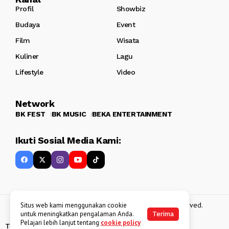
Profil
Showbiz
Budaya
Event
Film
Wisata
Kuliner
Lagu
Lifestyle
Video
Network
BK FEST
BK MUSIC
BEKA ENTERTAINMENT
Ikuti Sosial Media Kami:
Copyright 2013 - 2025
BATAKKEREN
. All rights reserved.
Situs web kami menggunakan cookie
untuk meningkatkan pengalaman Anda.
Terima
Pelajari lebih lanjut tentang
cookie policy
Tentang Kami
Kebijakan Data Pribadi
Disclaimer