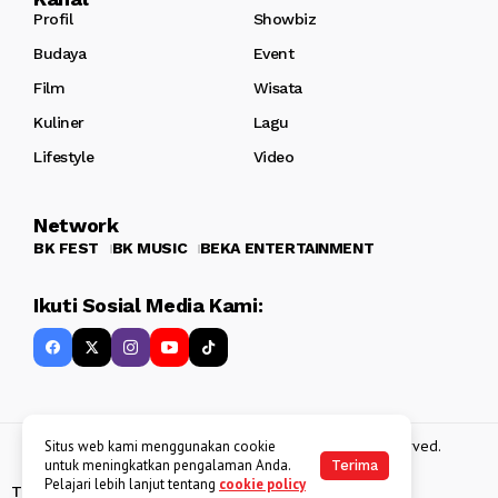
Profil
Showbiz
Budaya
Event
Film
Wisata
Kuliner
Lagu
Lifestyle
Video
Network
BK FEST
BK MUSIC
BEKA ENTERTAINMENT
Ikuti Sosial Media Kami:
Copyright 2013 - 2025
BATAKKEREN
. All rights reserved.
Situs web kami menggunakan cookie
untuk meningkatkan pengalaman Anda.
Terima
Pelajari lebih lanjut tentang
cookie policy
Tentang Kami
Kebijakan Data Pribadi
Disclaimer