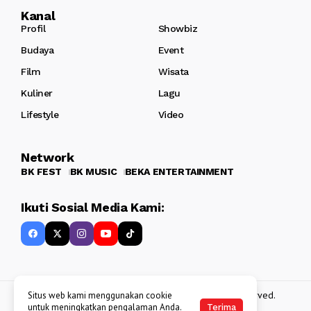
Kanal
Profil
Showbiz
Budaya
Event
Film
Wisata
Kuliner
Lagu
Lifestyle
Video
Network
BK FEST
BK MUSIC
BEKA ENTERTAINMENT
Ikuti Sosial Media Kami:
Copyright 2013 - 2025
BATAKKEREN
. All rights reserved.
Situs web kami menggunakan cookie
untuk meningkatkan pengalaman Anda.
Terima