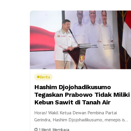
Berita
Hashim Djojohadikusumo
Tegaskan Prabowo Tidak Miliki
Kebun Sawit di Tanah Air
Horas! Wakil Ketua Dewan Pembina Partai
Gerindra, Hashim Djojohadikusumo, menepis isu
yang menyebut Presiden Prabowo Subianto
1 Menit Membaca