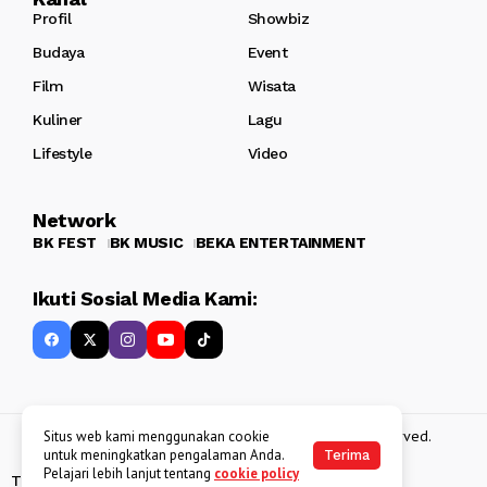
Profil
Showbiz
Budaya
Event
Film
Wisata
Kuliner
Lagu
Lifestyle
Video
Network
BK FEST
BK MUSIC
BEKA ENTERTAINMENT
Ikuti Sosial Media Kami:
Copyright 2013 - 2025
BATAKKEREN
. All rights reserved.
Situs web kami menggunakan cookie
untuk meningkatkan pengalaman Anda.
Terima
Pelajari lebih lanjut tentang
cookie policy
Tentang Kami
Kebijakan Data Pribadi
Disclaimer