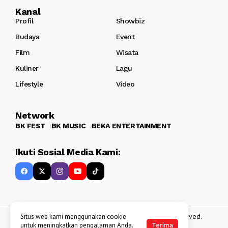
Kanal
Profil
Showbiz
Budaya
Event
Film
Wisata
Kuliner
Lagu
Lifestyle
Video
Network
BK FEST
BK MUSIC
BEKA ENTERTAINMENT
Ikuti Sosial Media Kami:
Copyright 2013 - 2025
BATAKKEREN
. All rights reserved.
Situs web kami menggunakan cookie
untuk meningkatkan pengalaman Anda.
Terima