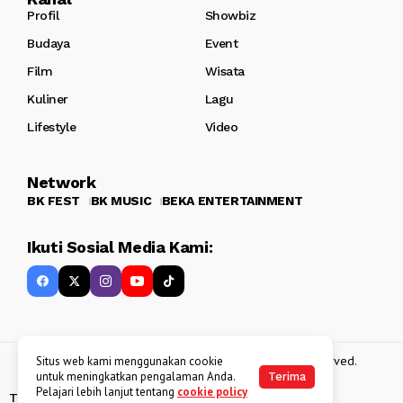
Profil
Showbiz
Budaya
Event
Film
Wisata
Kuliner
Lagu
Lifestyle
Video
Network
BK FEST
BK MUSIC
BEKA ENTERTAINMENT
Ikuti Sosial Media Kami:
Copyright 2013 - 2025
BATAKKEREN
. All rights reserved.
Situs web kami menggunakan cookie
untuk meningkatkan pengalaman Anda.
Terima
Pelajari lebih lanjut tentang
cookie policy
Tentang Kami
Kebijakan Data Pribadi
Disclaimer