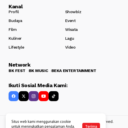
Kanal
Profil
Showbiz
Budaya
Event
Film
Wisata
Kuliner
Lagu
Lifestyle
Video
Network
BK FEST
BK MUSIC
BEKA ENTERTAINMENT
Ikuti Sosial Media Kami:
Copyright 2013 - 2025
BATAKKEREN
. All rights reserved.
Situs web kami menggunakan cookie
untuk meningkatkan pengalaman Anda.
Terima