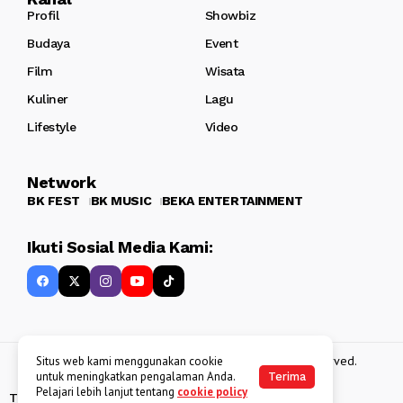
Profil
Showbiz
Budaya
Event
Film
Wisata
Kuliner
Lagu
Lifestyle
Video
Network
BK FEST
BK MUSIC
BEKA ENTERTAINMENT
Ikuti Sosial Media Kami:
Copyright 2013 - 2025
BATAKKEREN
. All rights reserved.
Situs web kami menggunakan cookie
untuk meningkatkan pengalaman Anda.
Terima
Pelajari lebih lanjut tentang
cookie policy
Tentang Kami
Kebijakan Data Pribadi
Disclaimer