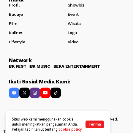
Profil
Showbiz
Budaya
Event
Film
Wisata
Kuliner
Lagu
Lifestyle
Video
Network
BK FEST
BK MUSIC
BEKA ENTERTAINMENT
Ikuti Sosial Media Kami:
Copyright 2013 - 2025
BATAKKEREN
. All rights reserved.
Situs web kami menggunakan cookie
untuk meningkatkan pengalaman Anda.
Terima
Pelajari lebih lanjut tentang
cookie policy
Tentang Kami
Kebijakan Data Pribadi
Disclaimer