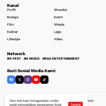
Kanal
Profil
Showbiz
Budaya
Event
Film
Wisata
Kuliner
Lagu
Lifestyle
Video
Network
BK FEST
BK MUSIC
BEKA ENTERTAINMENT
Ikuti Sosial Media Kami:
Copyright 2013 - 2025
BATAKKEREN
. All rights reserved.
Situs web kami menggunakan cookie
untuk meningkatkan pengalaman Anda.
Terima