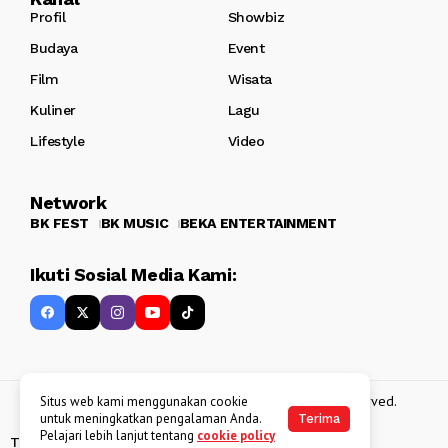
Profil
Showbiz
Budaya
Event
Film
Wisata
Kuliner
Lagu
Lifestyle
Video
Network
BK FEST
BK MUSIC
BEKA ENTERTAINMENT
Ikuti Sosial Media Kami:
Copyright 2013 - 2025
BATAKKEREN
. All rights reserved.
Situs web kami menggunakan cookie
untuk meningkatkan pengalaman Anda.
Terima
Pelajari lebih lanjut tentang
cookie policy
Tentang Kami
Kebijakan Data Pribadi
Disclaimer