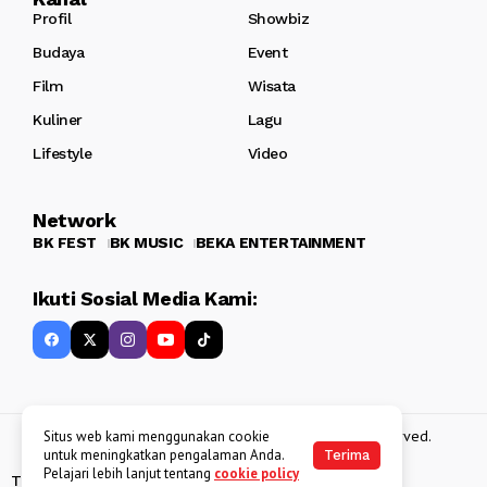
Profil
Showbiz
Budaya
Event
Film
Wisata
Kuliner
Lagu
Lifestyle
Video
Network
BK FEST
BK MUSIC
BEKA ENTERTAINMENT
Ikuti Sosial Media Kami:
Copyright 2013 - 2025
BATAKKEREN
. All rights reserved.
Situs web kami menggunakan cookie
untuk meningkatkan pengalaman Anda.
Terima
Pelajari lebih lanjut tentang
cookie policy
Tentang Kami
Kebijakan Data Pribadi
Disclaimer