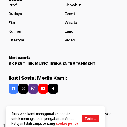
Profil
Showbiz
Budaya
Event
Film
Wisata
Kuliner
Lagu
Lifestyle
Video
Network
BK FEST
BK MUSIC
BEKA ENTERTAINMENT
Ikuti Sosial Media Kami:
Copyright 2013 - 2025
BATAKKEREN
. All rights reserved.
Situs web kami menggunakan cookie
untuk meningkatkan pengalaman Anda.
Terima
Pelajari lebih lanjut tentang
cookie policy
Tentang Kami
Kebijakan Data Pribadi
Disclaimer