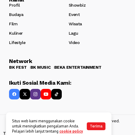
Profil
Showbiz
Budaya
Event
Film
Wisata
Kuliner
Lagu
Lifestyle
Video
Network
BK FEST
BK MUSIC
BEKA ENTERTAINMENT
Ikuti Sosial Media Kami:
Copyright 2013 - 2025
BATAKKEREN
. All rights reserved.
Situs web kami menggunakan cookie
untuk meningkatkan pengalaman Anda.
Terima
Pelajari lebih lanjut tentang
cookie policy
Tentang Kami
Kebijakan Data Pribadi
Disclaimer