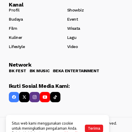
Kanal
Profil
Showbiz
Budaya
Event
Film
Wisata
Kuliner
Lagu
Lifestyle
Video
Network
BK FEST
BK MUSIC
BEKA ENTERTAINMENT
Ikuti Sosial Media Kami:
Copyright 2013 - 2025
BATAKKEREN
. All rights reserved.
Situs web kami menggunakan cookie
untuk meningkatkan pengalaman Anda.
Terima