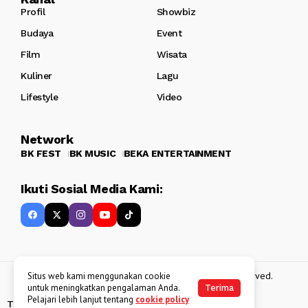
Profil
Showbiz
Budaya
Event
Film
Wisata
Kuliner
Lagu
Lifestyle
Video
Network
BK FEST
BK MUSIC
BEKA ENTERTAINMENT
Ikuti Sosial Media Kami:
Copyright 2013 - 2025
BATAKKEREN
. All rights reserved.
Situs web kami menggunakan cookie
untuk meningkatkan pengalaman Anda.
Terima
Pelajari lebih lanjut tentang
cookie policy
Tentang Kami
Kebijakan Data Pribadi
Disclaimer