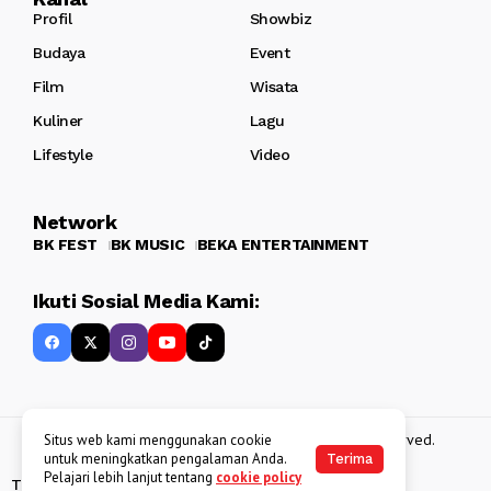
Profil
Showbiz
Budaya
Event
Film
Wisata
Kuliner
Lagu
Lifestyle
Video
Network
BK FEST
BK MUSIC
BEKA ENTERTAINMENT
Ikuti Sosial Media Kami:
Copyright 2013 - 2025
BATAKKEREN
. All rights reserved.
Situs web kami menggunakan cookie
untuk meningkatkan pengalaman Anda.
Terima
Pelajari lebih lanjut tentang
cookie policy
Tentang Kami
Kebijakan Data Pribadi
Disclaimer