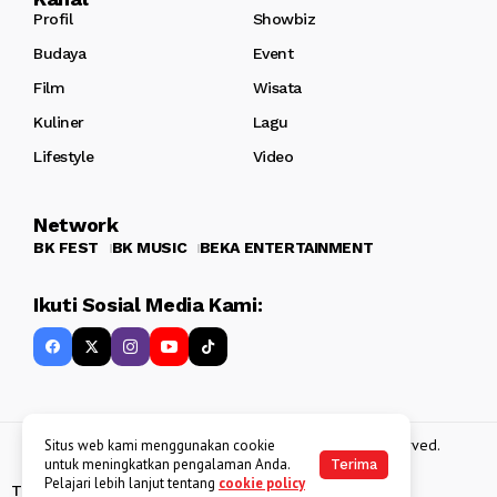
Profil
Showbiz
Budaya
Event
Film
Wisata
Kuliner
Lagu
Lifestyle
Video
Network
BK FEST
BK MUSIC
BEKA ENTERTAINMENT
Ikuti Sosial Media Kami:
Copyright 2013 - 2025
BATAKKEREN
. All rights reserved.
Situs web kami menggunakan cookie
untuk meningkatkan pengalaman Anda.
Terima
Pelajari lebih lanjut tentang
cookie policy
Tentang Kami
Kebijakan Data Pribadi
Disclaimer