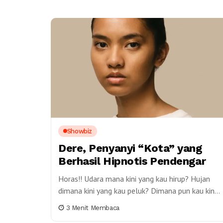
Showbiz
Dere, Penyanyi “Kota” yang
Berhasil Hipnotis Pendengar
Horas!! Udara mana kini yang kau hirup? Hujan
dimana kini yang kau peluk? Dimana pun kau kini,
hmm Rindu tentangmu ‘tak pernah pergi....
3 Menit Membaca