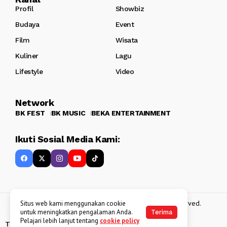
Profil
Showbiz
Budaya
Event
Film
Wisata
Kuliner
Lagu
Lifestyle
Video
Network
BK FEST
BK MUSIC
BEKA ENTERTAINMENT
Ikuti Sosial Media Kami:
Copyright 2013 - 2025
BATAKKEREN
. All rights reserved.
Situs web kami menggunakan cookie
untuk meningkatkan pengalaman Anda.
Terima
Pelajari lebih lanjut tentang
cookie policy
Tentang Kami
Kebijakan Data Pribadi
Disclaimer