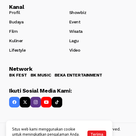
Kanal
Profil
Showbiz
Budaya
Event
Film
Wisata
Kuliner
Lagu
Lifestyle
Video
Network
BK FEST
BK MUSIC
BEKA ENTERTAINMENT
Ikuti Sosial Media Kami:
Copyright 2013 - 2025
BATAKKEREN
. All rights reserved.
Situs web kami menggunakan cookie
untuk meningkatkan pengalaman Anda.
Terima