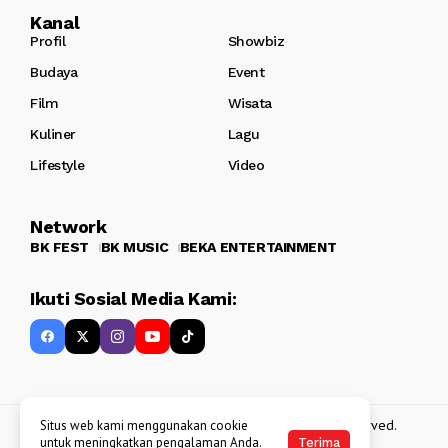
Kanal
Profil
Showbiz
Budaya
Event
Film
Wisata
Kuliner
Lagu
Lifestyle
Video
Network
BK FEST
BK MUSIC
BEKA ENTERTAINMENT
Ikuti Sosial Media Kami:
Copyright 2013 - 2025
BATAKKEREN
. All rights reserved.
Situs web kami menggunakan cookie
untuk meningkatkan pengalaman Anda.
Terima