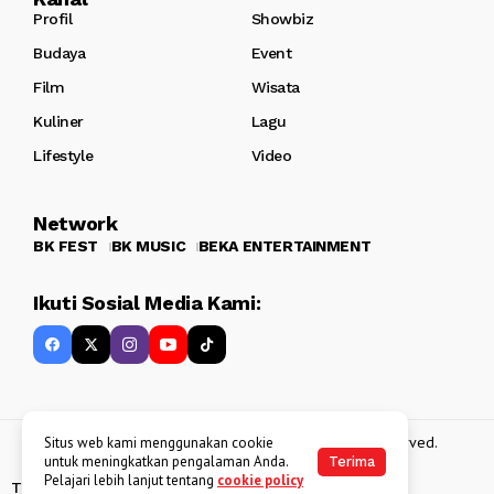
Profil
Showbiz
Budaya
Event
Film
Wisata
Kuliner
Lagu
Lifestyle
Video
Network
BK FEST
BK MUSIC
BEKA ENTERTAINMENT
Ikuti Sosial Media Kami:
Copyright 2013 - 2025
BATAKKEREN
. All rights reserved.
Situs web kami menggunakan cookie
untuk meningkatkan pengalaman Anda.
Terima
Pelajari lebih lanjut tentang
cookie policy
Tentang Kami
Kebijakan Data Pribadi
Disclaimer