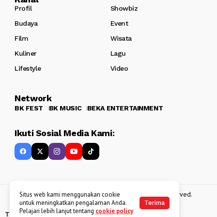
Profil
Showbiz
Budaya
Event
Film
Wisata
Kuliner
Lagu
Lifestyle
Video
Network
BK FEST
BK MUSIC
BEKA ENTERTAINMENT
Ikuti Sosial Media Kami:
Copyright 2013 - 2025
BATAKKEREN
. All rights reserved.
Situs web kami menggunakan cookie
untuk meningkatkan pengalaman Anda.
Terima
Pelajari lebih lanjut tentang
cookie policy
Tentang Kami
Kebijakan Data Pribadi
Disclaimer