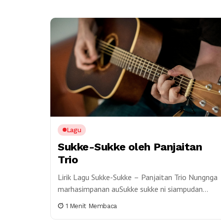
Lagu
Sukke-Sukke oleh Panjaitan
Trio
Lirik Lagu Sukke-Sukke – Panjaitan Trio Nungnga
marhasimpanan auSukke sukke ni siampudan
monAu on ma da inong tading-tadingan
1 Menit Membaca
monNaso tangkas mananda bohi mi...