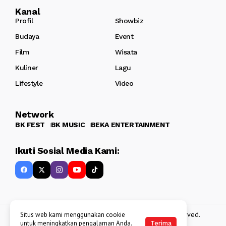
Kanal
Profil
Showbiz
Budaya
Event
Film
Wisata
Kuliner
Lagu
Lifestyle
Video
Network
BK FEST
BK MUSIC
BEKA ENTERTAINMENT
Ikuti Sosial Media Kami:
Copyright 2013 - 2025
BATAKKEREN
. All rights reserved.
Situs web kami menggunakan cookie
untuk meningkatkan pengalaman Anda.
Terima